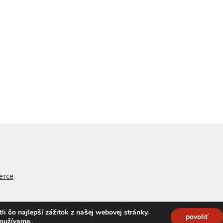
erce
.
 čo najlepší zážitok z našej webovej stránky.
povoliť
používame.
.