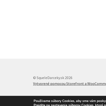
© SqueleDarceky.sk 2026
Vytvorené pomocou Storefront a WooComm
Používame súbory Cookies, aby sme vám poskytli
Prejdite na nastavenia súborov Cookies, ktoré 