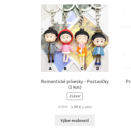
Romantické prívesky – Postavičky
Pr
(1 kus)
ZĽAVA!
4.90
€
1.90
€
(s DPH)
Výber možností