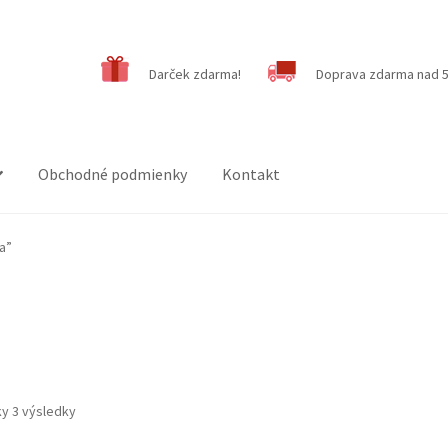
Darček zdarma!
Doprava zdarma nad 5
Obchodné podmienky
Kontakt
a”
ky 3 výsledky