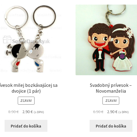
ívesok milej bozkávajúcej sa
Svadobný prívesok –
dvojice (1 pár)
Novomanželia
ZĽAVA!
ZĽAVA!
8.90
€
2.90
€
6.90
€
2.90
€
(s DPH)
(s DPH)
Pridať do košíka
Pridať do košíka