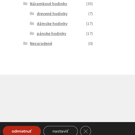
Náramkové hodinky
(35)
drevené hodinky
(7)
dámske hodinky
(17)
pánske hodinky
(17)
Nezaradené
(0)
Close GDPR Cookie Bann
odmietnuť
nastaviť