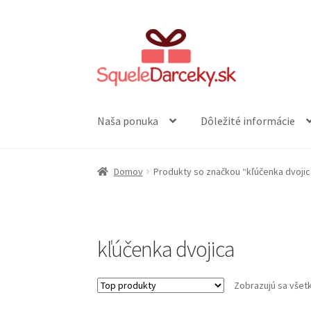
Preskočiť
Preskočiť
na
na
navigáciu
obsah
Naša ponuka
Dôležité informácie
Domov
Produkty so značkou “kľúčenka dvojic
kľúčenka dvojica
Zobrazujú sa všet