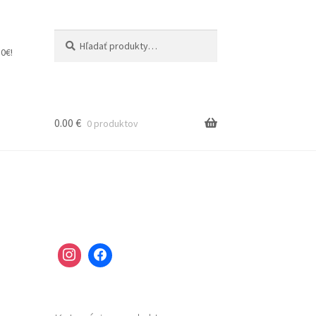
Hľadať:
Vyhľadávanie
0€!
0.00
€
0 produktov