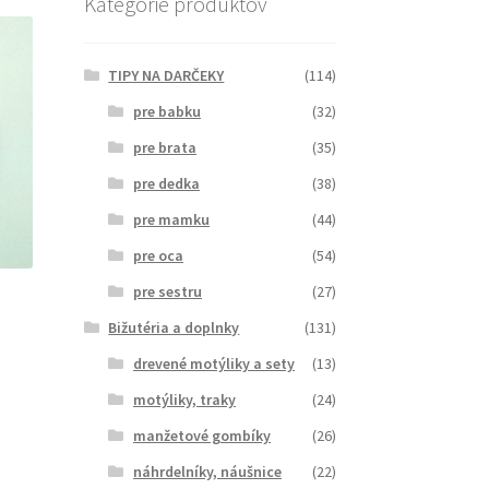
Kategórie produktov
TIPY NA DARČEKY
(114)
pre babku
(32)
pre brata
(35)
pre dedka
(38)
pre mamku
(44)
pre oca
(54)
pre sestru
(27)
Bižutéria a doplnky
(131)
drevené motýliky a sety
(13)
motýliky, traky
(24)
manžetové gombíky
(26)
náhrdelníky, náušnice
(22)