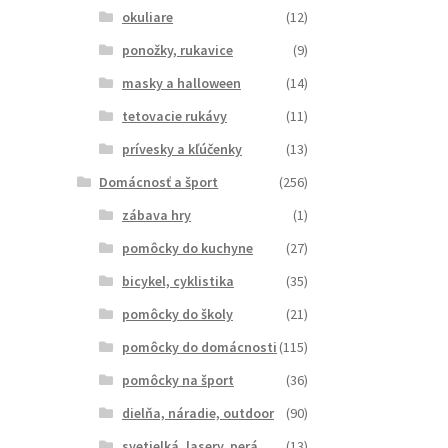
okuliare
(12)
ponožky, rukavice
(9)
masky a halloween
(14)
tetovacie rukávy
(11)
prívesky a kľúčenky
(13)
Domácnosť a šport
(256)
zábava hry
(1)
pomôcky do kuchyne
(27)
bicykel, cyklistika
(35)
pomôcky do školy
(21)
pomôcky do domácnosti
(115)
pomôcky na šport
(36)
dielňa, náradie, outdoor
(90)
svetielká, lasery, perá
(13)