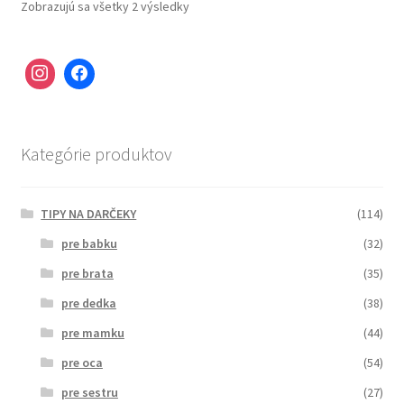
Zobrazujú sa všetky 2 výsledky
Kategórie produktov
TIPY NA DARČEKY
(114)
pre babku
(32)
pre brata
(35)
pre dedka
(38)
pre mamku
(44)
pre oca
(54)
pre sestru
(27)