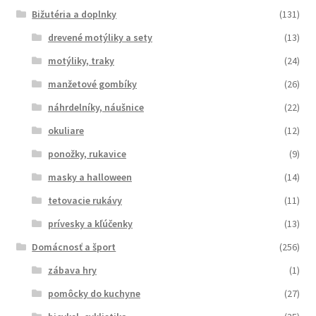
Bižutéria a doplnky
(131)
drevené motýliky a sety
(13)
motýliky, traky
(24)
manžetové gombíky
(26)
náhrdelníky, náušnice
(22)
okuliare
(12)
ponožky, rukavice
(9)
masky a halloween
(14)
tetovacie rukávy
(11)
prívesky a kľúčenky
(13)
Domácnosť a šport
(256)
zábava hry
(1)
pomôcky do kuchyne
(27)