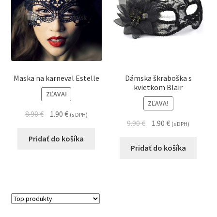
Maska na karneval Estelle
Dámska škraboška s
kvietkom Blair
ZĽAVA!
ZĽAVA!
8.90
€
1.90
€
(s DPH)
9.90
€
1.90
€
(s DPH)
Pridať do košíka
Pridať do košíka