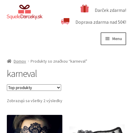
Preskočiť
Preskočiť
Darček zdarma!
na
na
Doprava zdarma nad 50€!
navigáciu
obsah
Menu
Rozbali
Naša ponuka
podrad
Domov
Produkty so značkou “karneval”
menu
Rozbali
Dôležité informácie
karneval
podrad
menu
Obchodné podmienky
Kontakt
Zobrazujú sa všetky 2 výsledky