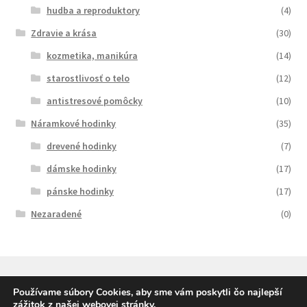
hudba a reproduktory
(4)
Zdravie a krása
(30)
kozmetika, manikúra
(14)
starostlivosť o telo
(12)
antistresové pomôcky
(10)
Náramkové hodinky
(35)
drevené hodinky
(7)
dámske hodinky
(17)
pánske hodinky
(17)
Nezaradené
(0)
Používame súbory Cookies, aby sme vám poskytli čo najlepší
zážitok z našej webovej stránky.