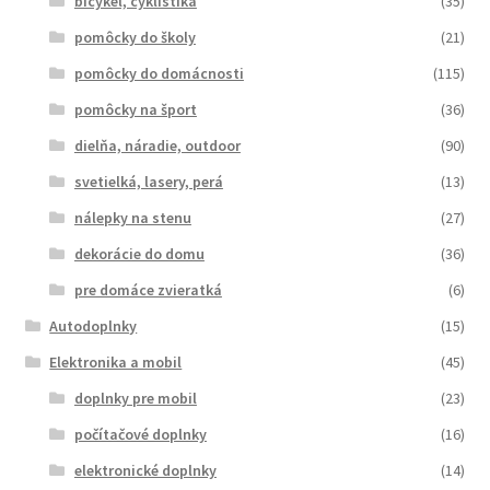
bicykel, cyklistika
(35)
pomôcky do školy
(21)
pomôcky do domácnosti
(115)
pomôcky na šport
(36)
dielňa, náradie, outdoor
(90)
svetielká, lasery, perá
(13)
nálepky na stenu
(27)
dekorácie do domu
(36)
pre domáce zvieratká
(6)
Autodoplnky
(15)
Elektronika a mobil
(45)
doplnky pre mobil
(23)
počítačové doplnky
(16)
elektronické doplnky
(14)