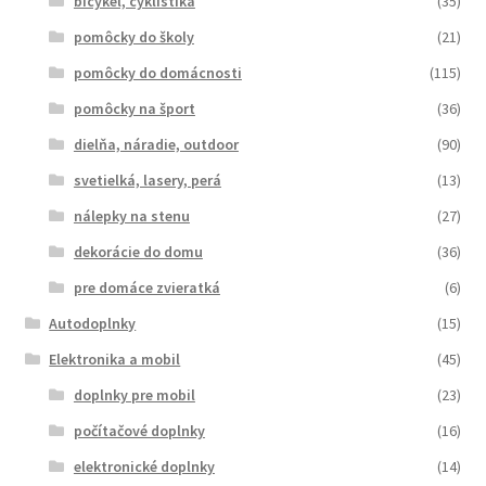
bicykel, cyklistika
(35)
pomôcky do školy
(21)
pomôcky do domácnosti
(115)
pomôcky na šport
(36)
dielňa, náradie, outdoor
(90)
svetielká, lasery, perá
(13)
nálepky na stenu
(27)
dekorácie do domu
(36)
pre domáce zvieratká
(6)
Autodoplnky
(15)
Elektronika a mobil
(45)
doplnky pre mobil
(23)
počítačové doplnky
(16)
elektronické doplnky
(14)