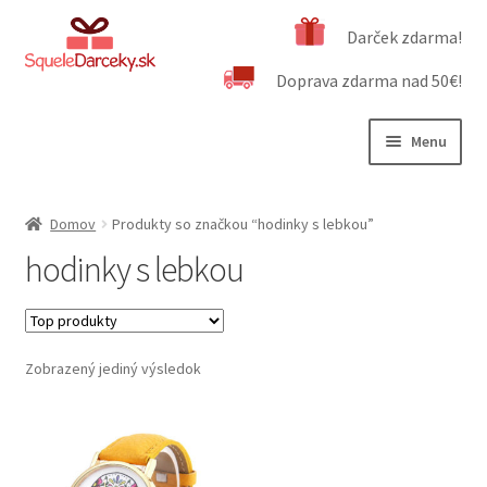
Preskočiť
Preskočiť
Darček zdarma!
na
na
Doprava zdarma nad 50€!
navigáciu
obsah
Menu
Rozbali
Naša ponuka
podrad
Domov
Produkty so značkou “hodinky s lebkou”
menu
Rozbali
Dôležité informácie
hodinky s lebkou
podrad
menu
Obchodné podmienky
Kontakt
Zobrazený jediný výsledok