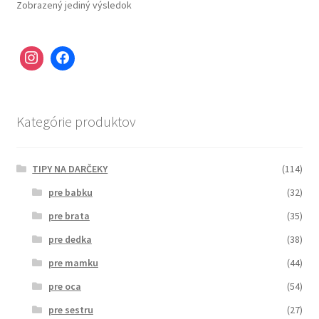
Zobrazený jediný výsledok
Kategórie produktov
TIPY NA DARČEKY
(114)
pre babku
(32)
pre brata
(35)
pre dedka
(38)
pre mamku
(44)
pre oca
(54)
pre sestru
(27)