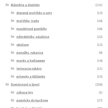
Bižutéria a doplnky
(131)
drevené motýliky a sety
(13)
motýliky, traky
(24)
manžetové gombíky
(26)
náhrdelníky, náušnice
(22)
okuliare
(12)
ponožky, rukavice
(9)
masky a halloween
(14)
tetovacie rukávy
(11)
prívesky a kľúčenky
(13)
Domácnosť a šport
(256)
zábava hry
(1)
pomôcky do kuchyne
(27)