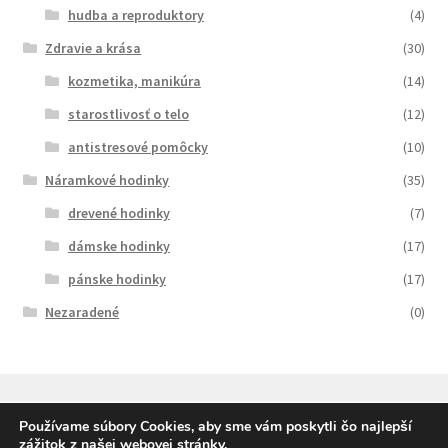
hudba a reproduktory
(4)
Zdravie a krása
(30)
kozmetika, manikúra
(14)
starostlivosť o telo
(12)
antistresové pomôcky
(10)
Náramkové hodinky
(35)
drevené hodinky
(7)
dámske hodinky
(17)
pánske hodinky
(17)
Nezaradené
(0)
Používame súbory Cookies, aby sme vám poskytli čo najlepší
zážitok z našej webovej stránky.