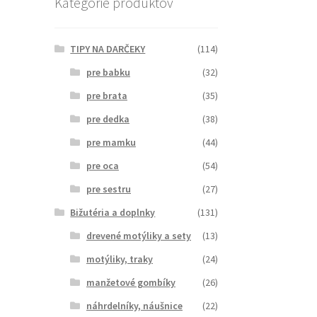
Kategórie produktov
TIPY NA DARČEKY
(114)
pre babku
(32)
pre brata
(35)
pre dedka
(38)
pre mamku
(44)
pre oca
(54)
pre sestru
(27)
Bižutéria a doplnky
(131)
drevené motýliky a sety
(13)
motýliky, traky
(24)
manžetové gombíky
(26)
náhrdelníky, náušnice
(22)