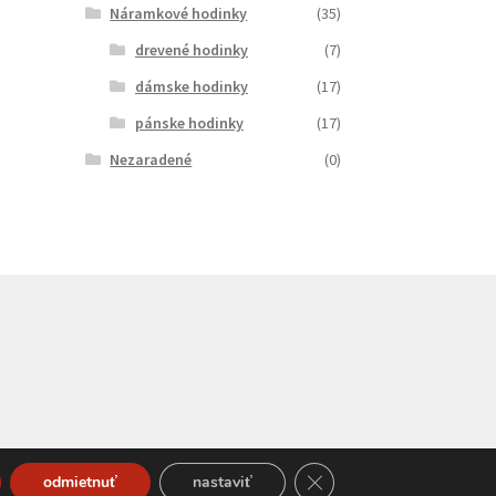
Náramkové hodinky
(35)
drevené hodinky
(7)
dámske hodinky
(17)
pánske hodinky
(17)
Nezaradené
(0)
Close GDPR Cookie Bann
odmietnuť
nastaviť