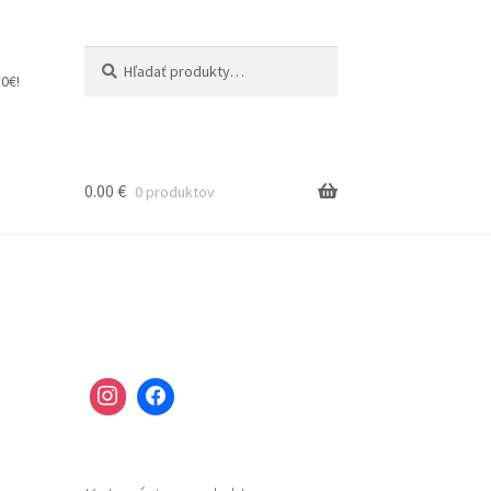
Hľadať:
Vyhľadávanie
0€!
0.00
€
0 produktov