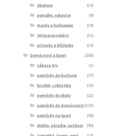
okuliare
(12)
ponožky, rukavice
(9)
masky a halloween
(14)
tetovacie rukávy
(11)
prívesky a kľúčenky
(13)
Domácnosť a šport
(256)
zábava hry
(1)
pomôcky do kuchyne
(27)
bicykel, cyklistika
(35)
pomôcky do školy
(21)
pomôcky do domácnosti
(115)
pomôcky na šport
(36)
dielňa, náradie, outdoor
(90)
svetielká, lasery, perá
(13)