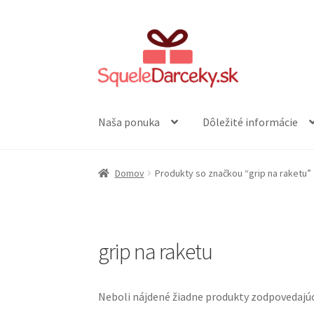
Preskočiť
Preskočiť
na
na
navigáciu
obsah
Naša ponuka
Dôležité informácie
Domov
Produkty so značkou “grip na raketu”
grip na raketu
Neboli nájdené žiadne produkty zodpovedajú