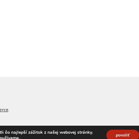
erce
.
 čo najlepší zážitok z našej webovej stránky.
povoliť
používame.
.