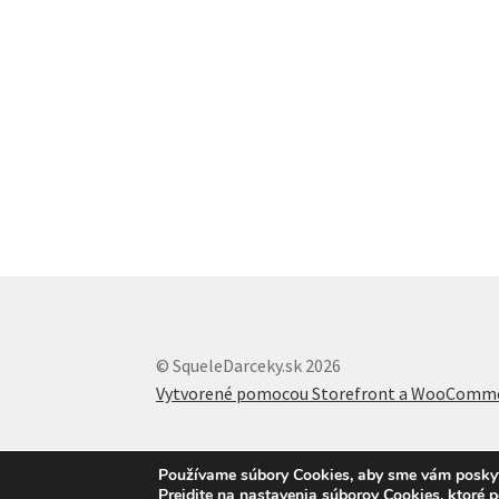
© SqueleDarceky.sk 2026
Vytvorené pomocou Storefront a WooComm
Používame súbory Cookies, aby sme vám poskytli
Prejdite na nastavenia súborov Cookies, ktoré 