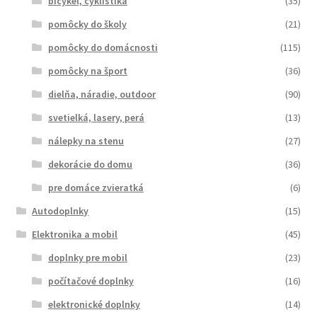
bicykel, cyklistika
(35)
pomôcky do školy
(21)
pomôcky do domácnosti
(115)
pomôcky na šport
(36)
dielňa, náradie, outdoor
(90)
svetielká, lasery, perá
(13)
nálepky na stenu
(27)
dekorácie do domu
(36)
pre domáce zvieratká
(6)
Autodoplnky
(15)
Elektronika a mobil
(45)
doplnky pre mobil
(23)
počítačové doplnky
(16)
elektronické doplnky
(14)