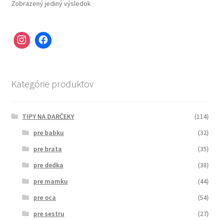
Zobrazený jediný výsledok
Kategórie produktov
TIPY NA DARČEKY
(114)
pre babku
(32)
pre brata
(35)
pre dedka
(38)
pre mamku
(44)
pre oca
(54)
pre sestru
(27)