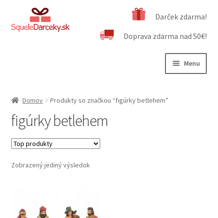
Preskočiť
Preskočiť
Darček zdarma!
na
na
Doprava zdarma nad 50€!
navigáciu
obsah
Menu
Rozbali
Naša ponuka
podrad
Domov
Produkty so značkou “figúrky betlehem”
menu
Rozbali
Dôležité informácie
figúrky betlehem
podrad
menu
Obchodné podmienky
Kontakt
Zobrazený jediný výsledok