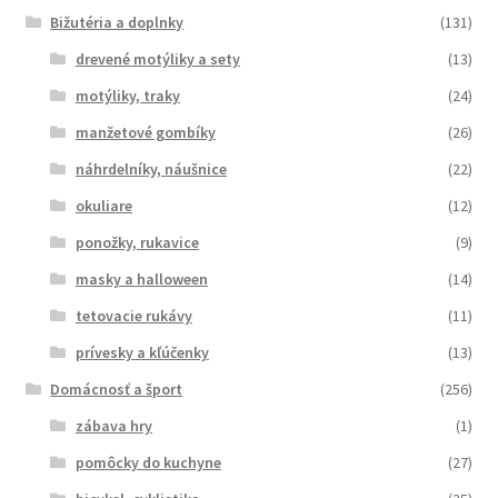
Bižutéria a doplnky
(131)
drevené motýliky a sety
(13)
motýliky, traky
(24)
manžetové gombíky
(26)
náhrdelníky, náušnice
(22)
okuliare
(12)
ponožky, rukavice
(9)
masky a halloween
(14)
tetovacie rukávy
(11)
prívesky a kľúčenky
(13)
Domácnosť a šport
(256)
zábava hry
(1)
pomôcky do kuchyne
(27)