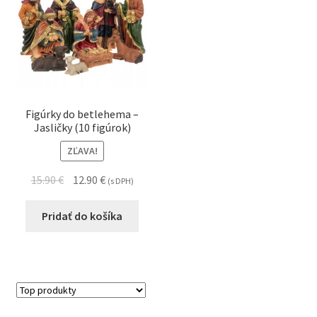
Figúrky do betlehema –
Jasličky (10 figúrok)
ZĽAVA!
15.90
€
12.90
€
(s DPH)
Pridať do košíka