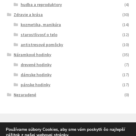
hudba a reproduktory
(4)
Zdravie a krása
(30)
kozmetika, manikúra
(14)
starostlivosť o telo
(12)
antistresové pomôcky
(10)
Náramkové hodinky
(35)
drevené hodinky
(7)
dámske hodinky
(17)
pánske hodinky
(17)
Nezaradené
(0)
Používame súbory Cookies, aby sme vám poskytli čo najlepší
zážitok z našej webovej stránky.