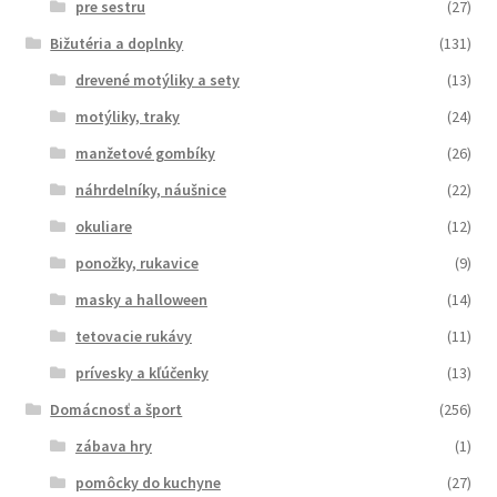
pre sestru
(27)
Bižutéria a doplnky
(131)
drevené motýliky a sety
(13)
motýliky, traky
(24)
manžetové gombíky
(26)
náhrdelníky, náušnice
(22)
okuliare
(12)
ponožky, rukavice
(9)
masky a halloween
(14)
tetovacie rukávy
(11)
prívesky a kľúčenky
(13)
Domácnosť a šport
(256)
zábava hry
(1)
pomôcky do kuchyne
(27)