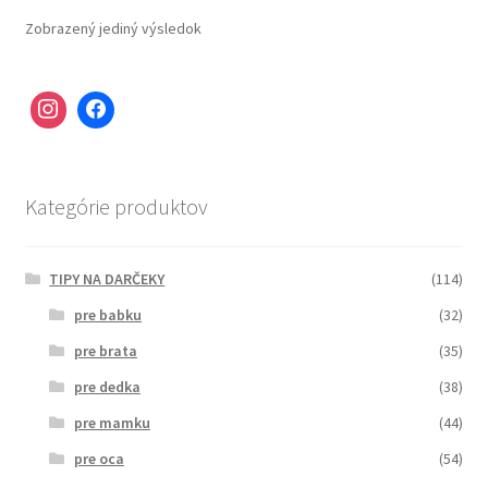
Zobrazený jediný výsledok
Kategórie produktov
TIPY NA DARČEKY
(114)
pre babku
(32)
pre brata
(35)
pre dedka
(38)
pre mamku
(44)
pre oca
(54)