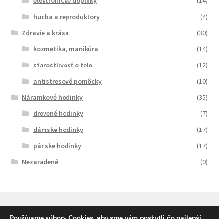
elektronické doplnky
(14)
hudba a reproduktory
(4)
Zdravie a krása
(30)
kozmetika, manikúra
(14)
starostlivosť o telo
(12)
antistresové pomôcky
(10)
Náramkové hodinky
(35)
drevené hodinky
(7)
dámske hodinky
(17)
pánske hodinky
(17)
Nezaradené
(0)
Používame súbory Cookies, aby sme vám poskytli čo najlepší