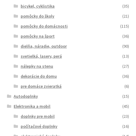
bicykel, cyklistika
(35)
pomôcky do školy
(21)
pomôcky do domácnosti
(115)
pomôcky na šport
(36)
dielňa, náradie, outdoor
(90)
svetielká, lasery, perá
(13)
nálepky na stenu
(27)
dekorácie do domu
(36)
pre domáce zvieratká
(6)
Autodoplnky
(15)
Elektronika a mobil
(45)
doplnky pre mobil
(23)
počítačové doplnky
(16)