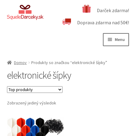
Preskočiť
Preskočiť
Darček zdarma!
na
na
Doprava zdarma nad 50€!
navigáciu
obsah
Menu
Rozbali
Naša ponuka
podrad
Domov
Produkty so značkou “elektronické šípky”
menu
Rozbali
Dôležité informácie
elektronické šípky
podrad
menu
Obchodné podmienky
Kontakt
Zobrazený jediný výsledok