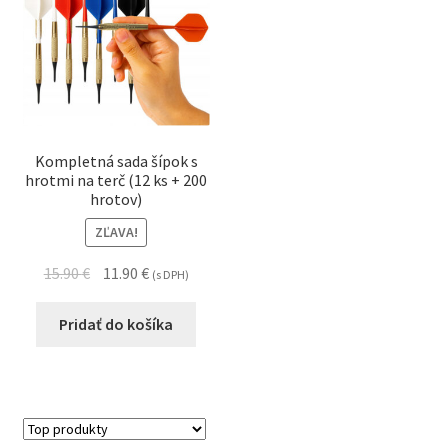
Kompletná sada šípok s
hrotmi na terč (12 ks + 200
hrotov)
ZĽAVA!
15.90
€
11.90
€
(s DPH)
Pridať do košíka