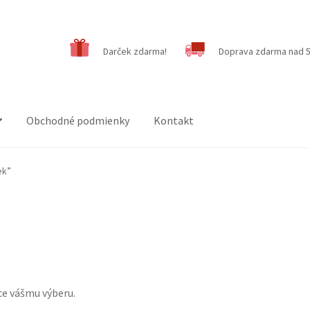
Darček zdarma!
Doprava zdarma nad 5
Obchodné podmienky
Kontakt
ek”
ce vášmu výberu.