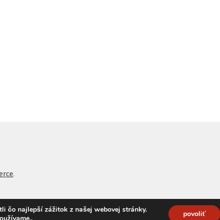
erce
.
 čo najlepší zážitok z našej webovej stránky.
povoliť
používame.
.