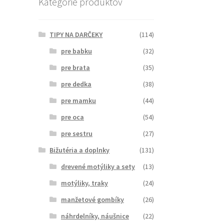
Kategórie produktov
TIPY NA DARČEKY
(114)
pre babku
(32)
pre brata
(35)
pre dedka
(38)
pre mamku
(44)
pre oca
(54)
pre sestru
(27)
Bižutéria a doplnky
(131)
drevené motýliky a sety
(13)
motýliky, traky
(24)
manžetové gombíky
(26)
náhrdelníky, náušnice
(22)