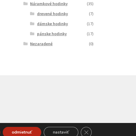
Náramkové hodinky
(35)
drevené hodinky
(7)
dámske hodinky
(17)
pánske hodinky
(17)
Nezaradené
(0)
Close GDPR Cookie Bann
odmietnuť
nastaviť