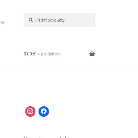
Hľadať:
Vyhľadávanie
0€!
0.00
€
0 produktov