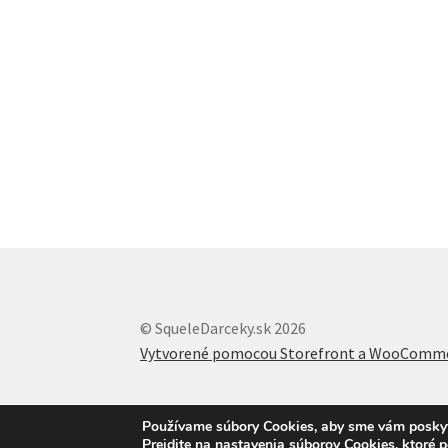
© SqueleDarceky.sk 2026
Vytvorené pomocou Storefront a WooComm
Používame súbory Cookies, aby sme vám poskytli
Prejdite na nastavenia súborov Cookies, ktoré 