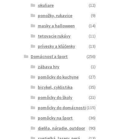
okuliare
(12)
ponožky, rukavice
(9)
masky a halloween
(14)
tetovacie rukávy
(11)
prívesky a kľúčenky
(13)
Domácnosť a šport
(256)
zábava hry
(1)
pomôcky do kuchyne
(27)
bicykel, cyklistika
(35)
pomôcky do školy
(21)
pomôcky do domácnosti
(115)
pomôcky na šport
(36)
dielňa, náradie, outdoor
(90)
svetielká, lasery, perá
(13)