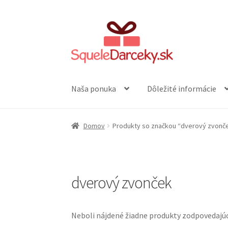
Preskočiť
Preskočiť
na
na
navigáciu
obsah
Naša ponuka
Dôležité informácie
Domov
Produkty so značkou “dverový zvonč
dverový zvonček
Neboli nájdené žiadne produkty zodpovedajú