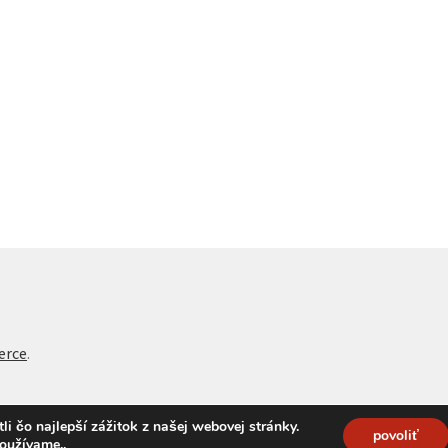
erce
.
 čo najlepší zážitok z našej webovej stránky.
povoliť
používame.
.