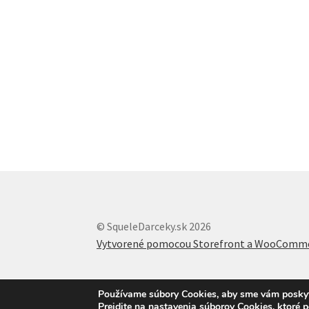
© SqueleDarceky.sk 2026
Vytvorené pomocou Storefront a WooComm
Používame súbory Cookies, aby sme vám poskytli
Prejdite na nastavenia súborov Cookies, ktoré 