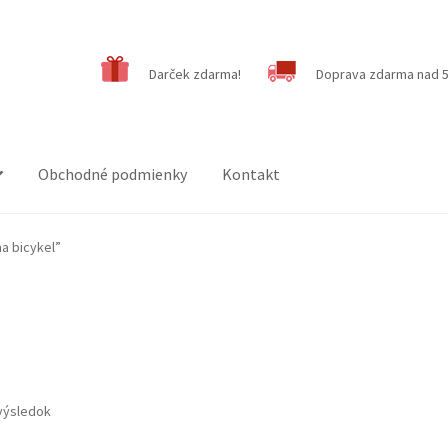
Darček zdarma!
Doprava zdarma nad 5
Obchodné podmienky
Kontakt
na bicykel”
výsledok