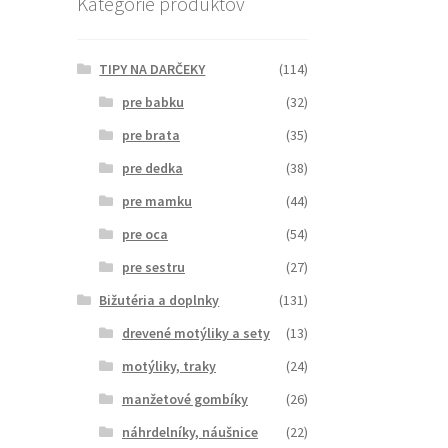
Kategórie produktov
TIPY NA DARČEKY
(114)
pre babku
(32)
pre brata
(35)
pre dedka
(38)
pre mamku
(44)
pre oca
(54)
pre sestru
(27)
Bižutéria a doplnky
(131)
drevené motýliky a sety
(13)
motýliky, traky
(24)
manžetové gombíky
(26)
náhrdelníky, náušnice
(22)