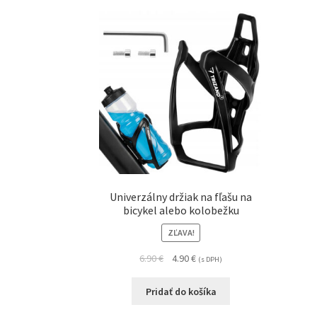
Univerzálny držiak na fľašu na
bicykel alebo kolobežku
ZĽAVA!
6.90
€
4.90
€
(s DPH)
Pridať do košíka