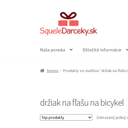
Preskočiť
Preskočiť
na
na
navigáciu
obsah
Naša ponuka
Dôležité informácie
Domov
Produkty so značkou “držiak na fľašu 
držiak na fľašu na bicykel
Zobrazený jediný 