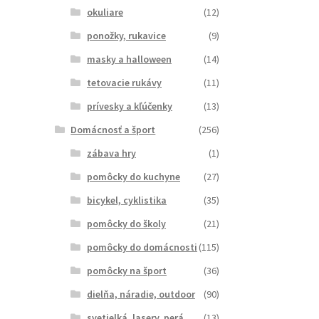
okuliare
(12)
ponožky, rukavice
(9)
masky a halloween
(14)
tetovacie rukávy
(11)
prívesky a kľúčenky
(13)
Domácnosť a šport
(256)
zábava hry
(1)
pomôcky do kuchyne
(27)
bicykel, cyklistika
(35)
pomôcky do školy
(21)
pomôcky do domácnosti
(115)
pomôcky na šport
(36)
dielňa, náradie, outdoor
(90)
svetielká, lasery, perá
(13)