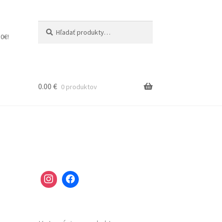
Hľadať:
Vyhľadávanie
0€!
0.00
€
0 produktov