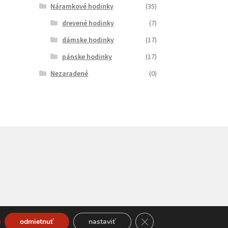
Náramkové hodinky
(35)
drevené hodinky
(7)
dámske hodinky
(17)
pánske hodinky
(17)
Nezaradené
(0)
Close GDPR Cookie Bann
odmietnuť
nastaviť