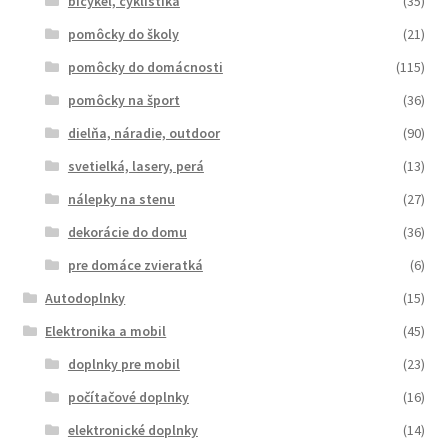
bicykel, cyklistika
(35)
pomôcky do školy
(21)
pomôcky do domácnosti
(115)
pomôcky na šport
(36)
dielňa, náradie, outdoor
(90)
svetielká, lasery, perá
(13)
nálepky na stenu
(27)
dekorácie do domu
(36)
pre domáce zvieratká
(6)
Autodoplnky
(15)
Elektronika a mobil
(45)
doplnky pre mobil
(23)
počítačové doplnky
(16)
elektronické doplnky
(14)