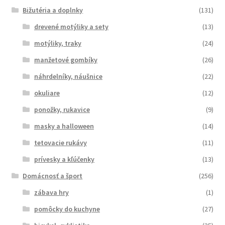
Bižutéria a doplnky
(131)
drevené motýliky a sety
(13)
motýliky, traky
(24)
manžetové gombíky
(26)
náhrdelníky, náušnice
(22)
okuliare
(12)
ponožky, rukavice
(9)
masky a halloween
(14)
tetovacie rukávy
(11)
prívesky a kľúčenky
(13)
Domácnosť a šport
(256)
zábava hry
(1)
pomôcky do kuchyne
(27)