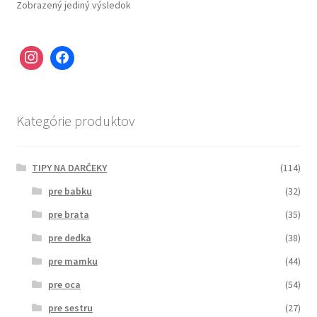
Zobrazený jediný výsledok
Kategórie produktov
TIPY NA DARČEKY
(114)
pre babku
(32)
pre brata
(35)
pre dedka
(38)
pre mamku
(44)
pre oca
(54)
pre sestru
(27)