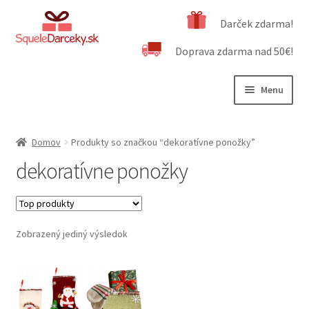
Preskočiť
Preskočiť
Darček zdarma!
na
na
Doprava zdarma nad 50€!
navigáciu
obsah
Menu
Rozbali
Naša ponuka
podrad
Domov
Produkty so značkou “dekoratívne ponožky”
menu
Rozbali
Dôležité informácie
dekoratívne ponožky
podrad
menu
Obchodné podmienky
Kontakt
Zobrazený jediný výsledok