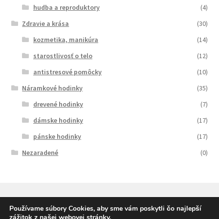
hudba a reproduktory
(4)
Zdravie a krása
(30)
kozmetika, manikúra
(14)
starostlivosť o telo
(12)
antistresové pomôcky
(10)
Náramkové hodinky
(35)
drevené hodinky
(7)
dámske hodinky
(17)
pánske hodinky
(17)
Nezaradené
(0)
Používame súbory Cookies, aby sme vám poskytli čo najlepší
zážitok z našej webovej stránky.