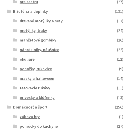
pre sestru
(27)
Bižutéria a doplnky
(131)
drevené motýliky a sety
(13)
motýliky, traky
(24)
manžetové gombíky
(26)
náhrdelníky, náušnice
(22)
okuliare
(12)
ponožky, rukavice
(9)
masky a halloween
(14)
tetovacie rukávy
(11)
prívesky a kľúčenky
(13)
Domácnosť a šport
(256)
zábava hry
(1)
pomôcky do kuchyne
(27)