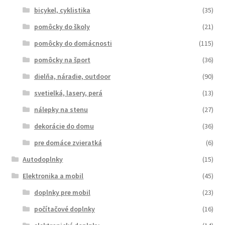
bicykel, cyklistika
(35)
pomôcky do školy
(21)
pomôcky do domácnosti
(115)
pomôcky na šport
(36)
dielňa, náradie, outdoor
(90)
svetielká, lasery, perá
(13)
nálepky na stenu
(27)
dekorácie do domu
(36)
pre domáce zvieratká
(6)
Autodoplnky
(15)
Elektronika a mobil
(45)
doplnky pre mobil
(23)
počítačové doplnky
(16)