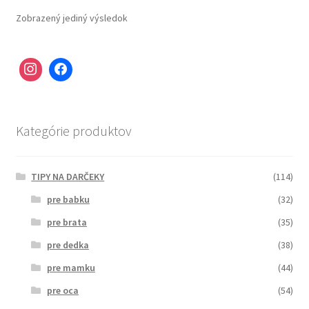
Zobrazený jediný výsledok
Kategórie produktov
TIPY NA DARČEKY
(114)
pre babku
(32)
pre brata
(35)
pre dedka
(38)
pre mamku
(44)
pre oca
(54)