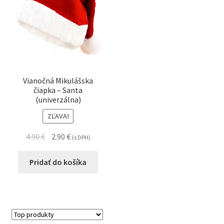
Vianočná Mikulášska
čiapka – Santa
(univerzálna)
ZĽAVA!
4.90
€
2.90
€
(s DPH)
Pridať do košíka