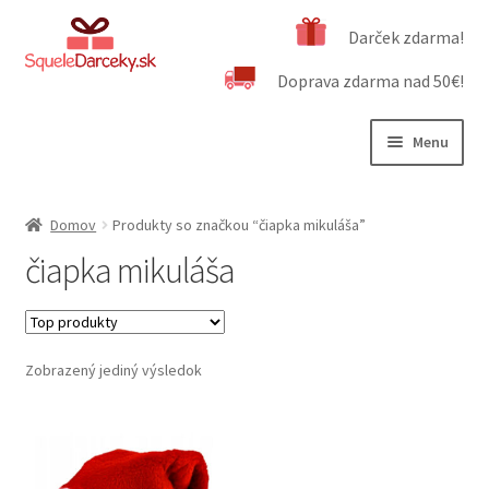
Preskočiť
Preskočiť
Darček zdarma!
na
na
Doprava zdarma nad 50€!
navigáciu
obsah
Menu
Rozbali
Naša ponuka
podrad
Domov
Produkty so značkou “čiapka mikuláša”
menu
Rozbali
Dôležité informácie
čiapka mikuláša
podrad
menu
Obchodné podmienky
Kontakt
Zobrazený jediný výsledok