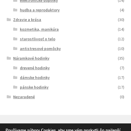
elektronické doplnky
(14)
hudba a reproduktory
(4)
Zdravie a krása
(30)
kozmetika, manikúra
(14)
starostlivosť o telo
(12)
antistresové pomôcky
(10)
Náramkové hodinky
(35)
drevené hodinky
(7)
dámske hodinky
(17)
pánske hodinky
(17)
Nezaradené
(0)
Používame súbory Cookies, aby sme vám poskytli čo najlepší