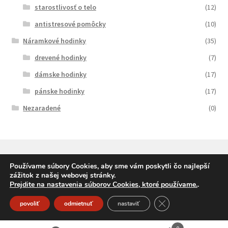
starostlivosť o telo
(12)
antistresové pomôcky
(10)
Náramkové hodinky
(35)
drevené hodinky
(7)
dámske hodinky
(17)
pánske hodinky
(17)
Nezaradené
(0)
Používame súbory Cookies, aby sme vám poskytli čo najlepší
zážitok z našej webovej stránky.
© SqueleDarceky.sk 2026
Prejdite na nastavenia súborov Cookies, ktoré používame.
.
Vytvorené pomocou Storefront a WooCommerce
.
Close GDPR Cookie
povoliť
odmietnuť
nastaviť