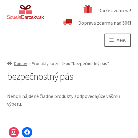
Preskočiť
Preskočiť
Darček zdarma!
na
na
Doprava zdarma nad 50€!
navigáciu
obsah
Menu
Rozbali
Naša ponuka
podrad
Domov
Produkty so značkou “bezpečnostný pás”
menu
Rozbali
Dôležité informácie
bezpečnostný pás
podrad
menu
Obchodné podmienky
Neboli nájdené žiadne produkty zodpovedajúce vášmu
Kontakt
výberu.