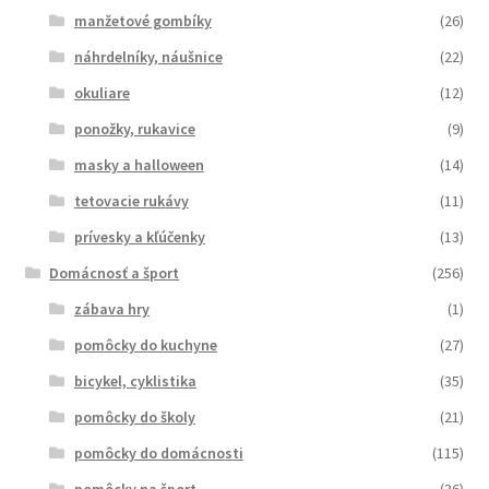
manžetové gombíky
(26)
náhrdelníky, náušnice
(22)
okuliare
(12)
ponožky, rukavice
(9)
masky a halloween
(14)
tetovacie rukávy
(11)
prívesky a kľúčenky
(13)
Domácnosť a šport
(256)
zábava hry
(1)
pomôcky do kuchyne
(27)
bicykel, cyklistika
(35)
pomôcky do školy
(21)
pomôcky do domácnosti
(115)
pomôcky na šport
(36)