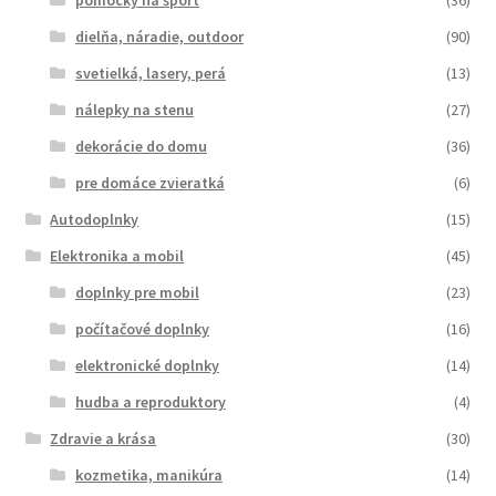
dielňa, náradie, outdoor
(90)
svetielká, lasery, perá
(13)
nálepky na stenu
(27)
dekorácie do domu
(36)
pre domáce zvieratká
(6)
Autodoplnky
(15)
Elektronika a mobil
(45)
doplnky pre mobil
(23)
počítačové doplnky
(16)
elektronické doplnky
(14)
hudba a reproduktory
(4)
Zdravie a krása
(30)
kozmetika, manikúra
(14)