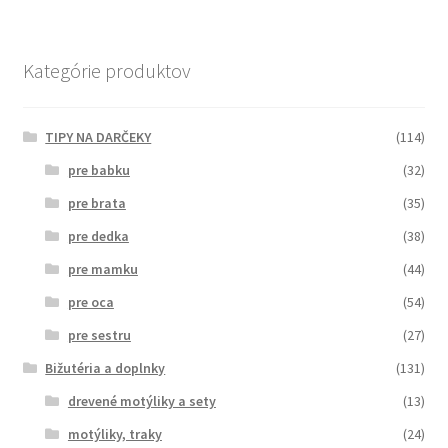
Kategórie produktov
TIPY NA DARČEKY
(114)
pre babku
(32)
pre brata
(35)
pre dedka
(38)
pre mamku
(44)
pre oca
(54)
pre sestru
(27)
Bižutéria a doplnky
(131)
drevené motýliky a sety
(13)
motýliky, traky
(24)