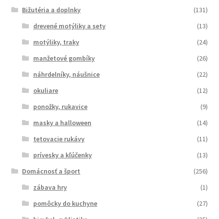
Bižutéria a doplnky
(131)
drevené motýliky a sety
(13)
motýliky, traky
(24)
manžetové gombíky
(26)
náhrdelníky, náušnice
(22)
okuliare
(12)
ponožky, rukavice
(9)
masky a halloween
(14)
tetovacie rukávy
(11)
prívesky a kľúčenky
(13)
Domácnosť a šport
(256)
zábava hry
(1)
pomôcky do kuchyne
(27)