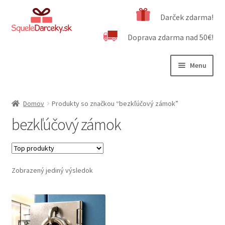
Preskočiť
Preskočiť
Darček zdarma!
na
na
Doprava zdarma nad 50€!
navigáciu
obsah
Menu
Rozbali
Naša ponuka
podrad
Domov
Produkty so značkou “bezkľúčový zámok”
menu
Rozbali
Dôležité informácie
bezkľúčový zámok
podrad
menu
Obchodné podmienky
Kontakt
Zobrazený jediný výsledok