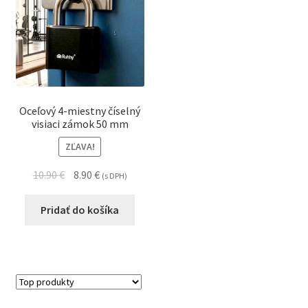
Oceľový 4-miestny číselný
visiaci zámok 50 mm
ZĽAVA!
10.90
€
8.90
€
(s DPH)
Pridať do košíka