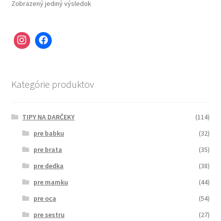
Zobrazený jediný výsledok
Kategórie produktov
TIPY NA DARČEKY
(114)
pre babku
(32)
pre brata
(35)
pre dedka
(38)
pre mamku
(44)
pre oca
(54)
pre sestru
(27)