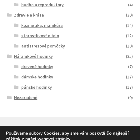
hudba a reproduktory
(4)
Zdravie a krása
(30)
kozmetika, manikúra
(14)
starostlivosť o telo
(12)
antistresové pomôcky
(10)
Náramkové hodinky
(35)
drevené hodinky
(7)
dámske hodinky
(17)
pánske hodinky
(17)
Nezaradené
(0)
Používame súbory Cookies, aby sme vám poskytli čo najlepší
zážitok z našej webovej stránky.