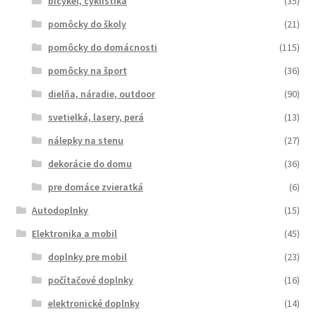
bicykel, cyklistika
(35)
pomôcky do školy
(21)
pomôcky do domácnosti
(115)
pomôcky na šport
(36)
dielňa, náradie, outdoor
(90)
svetielká, lasery, perá
(13)
nálepky na stenu
(27)
dekorácie do domu
(36)
pre domáce zvieratká
(6)
Autodoplnky
(15)
Elektronika a mobil
(45)
doplnky pre mobil
(23)
počítačové doplnky
(16)
elektronické doplnky
(14)