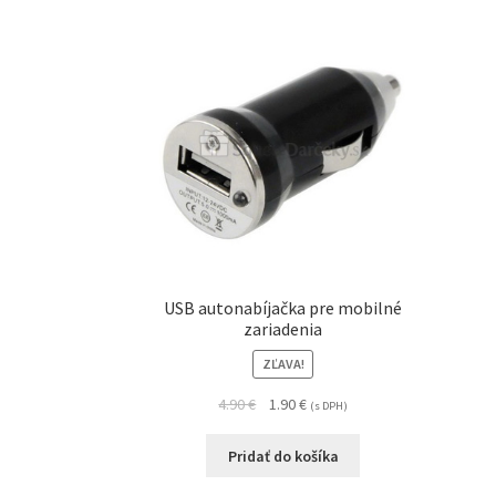
USB autonabíjačka pre mobilné
zariadenia
ZĽAVA!
4.90
€
1.90
€
(s DPH)
Pridať do košíka