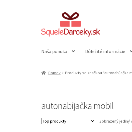
Preskočiť
Preskočiť
na
na
navigáciu
obsah
Naša ponuka
Dôležité informácie
Domov
Produkty so značkou “autonabíjačka m
autonabíjačka mobil
Zobrazený jediný 