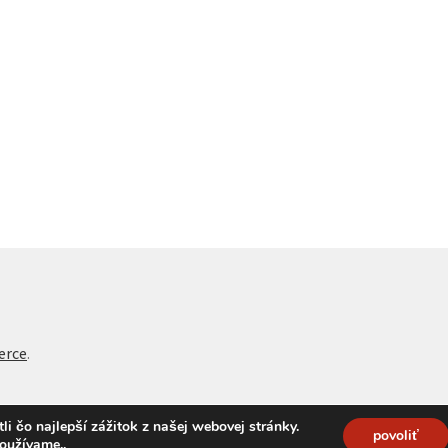
erce
.
 čo najlepší zážitok z našej webovej stránky.
povoliť
používame.
.