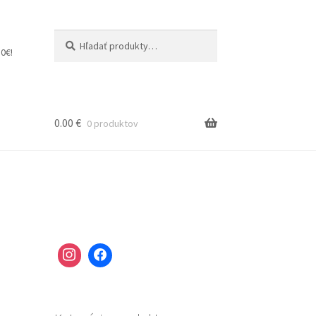
Hľadať:
Vyhľadávanie
0€!
0.00
€
0 produktov