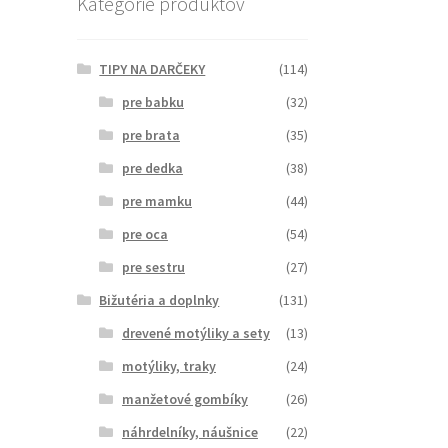
Kategórie produktov
TIPY NA DARČEKY
(114)
pre babku
(32)
pre brata
(35)
pre dedka
(38)
pre mamku
(44)
pre oca
(54)
pre sestru
(27)
Bižutéria a doplnky
(131)
drevené motýliky a sety
(13)
motýliky, traky
(24)
manžetové gombíky
(26)
náhrdelníky, náušnice
(22)