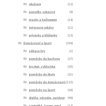
okuliare
(12)
ponožky, rukavice
(9)
masky a halloween
(14)
tetovacie rukávy
(11)
prívesky a kľúčenky
(13)
Domácnosť a šport
(256)
zábava hry
(1)
pomôcky do kuchyne
(27)
bicykel, cyklistika
(35)
pomôcky do školy
(21)
pomôcky do domácnosti
(115)
pomôcky na šport
(36)
dielňa, náradie, outdoor
(90)
svetielká, lasery, perá
(13)