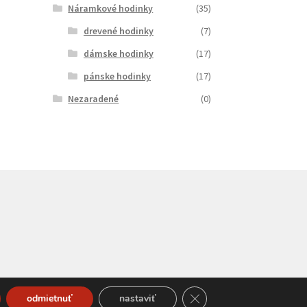
Náramkové hodinky
(35)
drevené hodinky
(7)
dámske hodinky
(17)
pánske hodinky
(17)
Nezaradené
(0)
Close GDPR Cookie Bann
odmietnuť
nastaviť