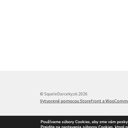
© SqueleDarceky.sk 2026
Vytvorené pomocou Storefront a WooComm
Používame súbory Cookies, aby sme vám poskytli
Prejdite na nastavenia súborov Cookies, ktoré 