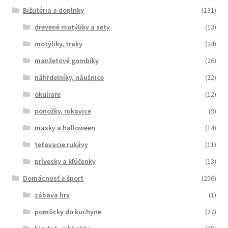
Bižutéria a doplnky
(131)
drevené motýliky a sety
(13)
motýliky, traky
(24)
manžetové gombíky
(26)
náhrdelníky, náušnice
(22)
okuliare
(12)
ponožky, rukavice
(9)
masky a halloween
(14)
tetovacie rukávy
(11)
prívesky a kľúčenky
(13)
Domácnosť a šport
(256)
zábava hry
(1)
pomôcky do kuchyne
(27)