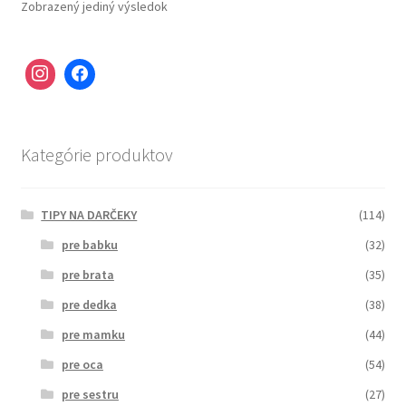
Zobrazený jediný výsledok
Kategórie produktov
TIPY NA DARČEKY
(114)
pre babku
(32)
pre brata
(35)
pre dedka
(38)
pre mamku
(44)
pre oca
(54)
pre sestru
(27)