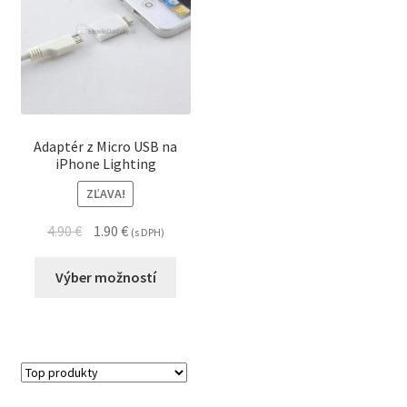
Adaptér z Micro USB na
iPhone Lighting
ZĽAVA!
4.90
€
1.90
€
(s DPH)
Výber možností