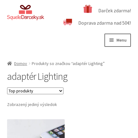
Preskočiť
Preskočiť
Darček zdarma!
na
na
Doprava zdarma nad 50€!
navigáciu
obsah
Menu
Rozbali
Naša ponuka
podrad
Domov
Produkty so značkou “adaptér Lighting”
menu
Rozbali
Dôležité informácie
adaptér Lighting
podrad
menu
Obchodné podmienky
Kontakt
Zobrazený jediný výsledok