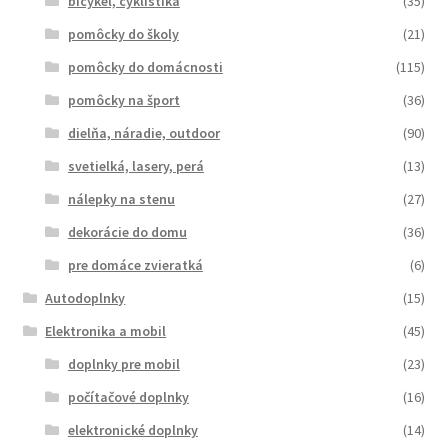
bicykel, cyklistika
(35)
pomôcky do školy
(21)
pomôcky do domácnosti
(115)
pomôcky na šport
(36)
dielňa, náradie, outdoor
(90)
svetielká, lasery, perá
(13)
nálepky na stenu
(27)
dekorácie do domu
(36)
pre domáce zvieratká
(6)
Autodoplnky
(15)
Elektronika a mobil
(45)
doplnky pre mobil
(23)
počítačové doplnky
(16)
elektronické doplnky
(14)