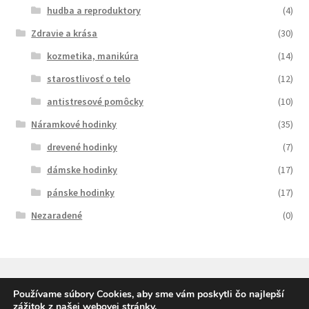
hudba a reproduktory
(4)
Zdravie a krása
(30)
kozmetika, manikúra
(14)
starostlivosť o telo
(12)
antistresové pomôcky
(10)
Náramkové hodinky
(35)
drevené hodinky
(7)
dámske hodinky
(17)
pánske hodinky
(17)
Nezaradené
(0)
Používame súbory Cookies, aby sme vám poskytli čo najlepší
zážitok z našej webovej stránky.