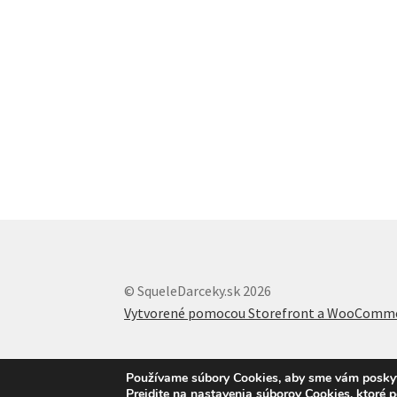
© SqueleDarceky.sk 2026
Vytvorené pomocou Storefront a WooComm
Používame súbory Cookies, aby sme vám poskytli
Prejdite na nastavenia súborov Cookies, ktoré 