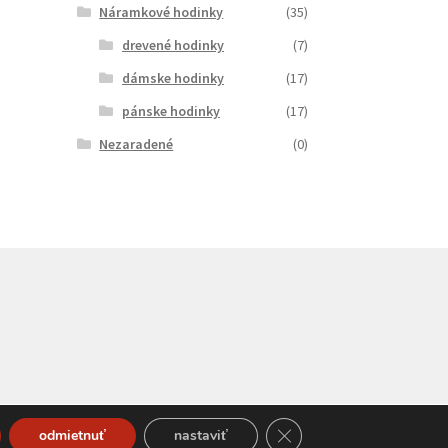
Náramkové hodinky
(35)
drevené hodinky
(7)
dámske hodinky
(17)
pánske hodinky
(17)
Nezaradené
(0)
Close GDPR Cookie Bann
odmietnuť
nastaviť