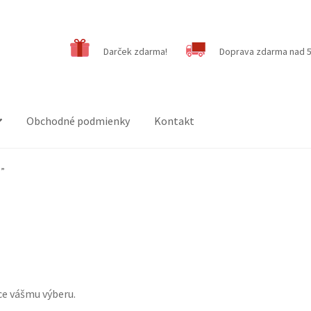
Darček zdarma!
Doprava zdarma nad 5
Obchodné podmienky
Kontakt
a”
ce vášmu výberu.