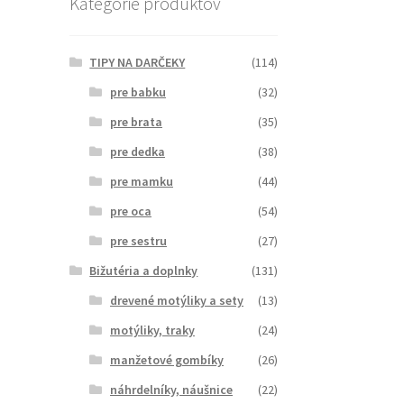
Kategórie produktov
TIPY NA DARČEKY
(114)
pre babku
(32)
pre brata
(35)
pre dedka
(38)
pre mamku
(44)
pre oca
(54)
pre sestru
(27)
Bižutéria a doplnky
(131)
drevené motýliky a sety
(13)
motýliky, traky
(24)
manžetové gombíky
(26)
náhrdelníky, náušnice
(22)