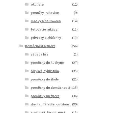
okuliare
(12)
ponožky, rukavice
(9)
masky a halloween
(14)
tetovacie rukávy
(11)
prívesky a kľúčenky
(13)
Domácnosť a šport
(256)
zábava hry
(1)
pomôcky do kuchyne
(27)
bicykel, cyklistika
(35)
pomôcky do školy
(21)
pomôcky do domácnosti
(115)
pomôcky na šport
(36)
dielňa, náradie, outdoor
(90)
svetielká, lasery, perá
(13)