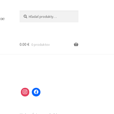
Hľadať:
Vyhľadávanie
0€!
0.00
€
0 produktov