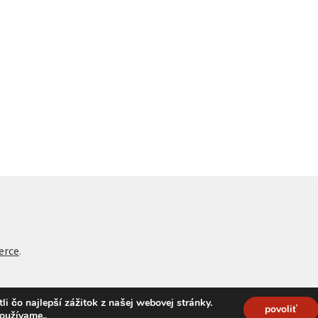
erce
.
 čo najlepší zážitok z našej webovej stránky.
povoliť
používame.
.