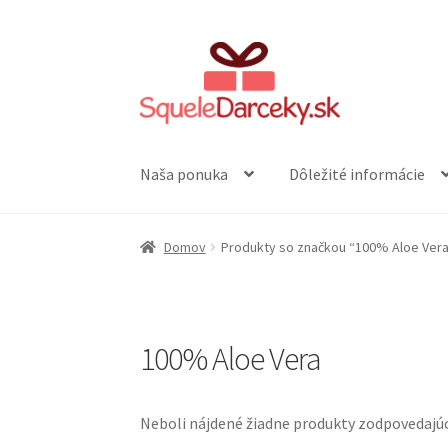
Preskočiť
Preskočiť
na
na
navigáciu
obsah
Naša ponuka
Dôležité informácie
Domov
Produkty so značkou “100% Aloe Ver
100% Aloe Vera
Neboli nájdené žiadne produkty zodpovedajú