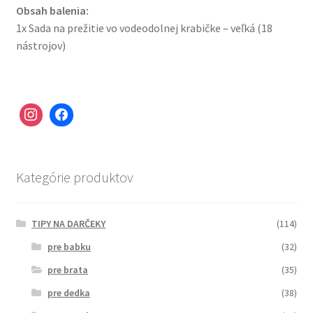
Obsah balenia:
1x Sada na prežitie vo vodeodolnej krabičke – veľká (18
nástrojov)
Kategórie produktov
TIPY NA DARČEKY
(114)
pre babku
(32)
pre brata
(35)
pre dedka
(38)