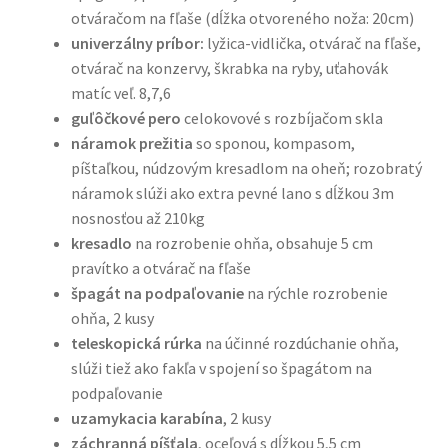
otváračom na fľaše (dĺžka otvoreného noža: 20cm)
univerzálny príbor:
lyžica-vidlička, otvárač na fľaše,
otvárač na konzervy, škrabka na ryby, uťahovák
matíc veľ. 8,7,6
guľôčkové pero
celokovové s rozbíjačom skla
náramok prežitia
so sponou, kompasom,
píštaľkou, núdzovým kresadlom na oheň; rozobratý
náramok slúži ako extra pevné lano s dĺžkou 3m
nosnosťou až 210kg
kresadlo
na rozrobenie ohňa, obsahuje 5 cm
pravítko a otvárač na fľaše
špagát na podpaľovanie
na rýchle rozrobenie
ohňa, 2 kusy
teleskopická rúrka
na účinné rozdúchanie ohňa,
slúži tiež ako fakľa v spojení so špagátom na
podpaľovanie
uzamykacia karabína
, 2 kusy
záchranná píšťala
, oceľová s dĺžkou 5,5 cm