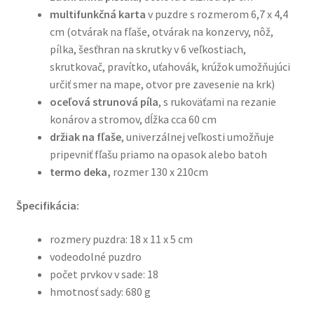
multifunkčná karta
v puzdre s rozmerom 6,7 x 4,4
cm (otvárak na fľaše, otvárak na konzervy, nôž,
pílka, šesťhran na skrutky v 6 veľkostiach,
skrutkovač, pravítko, uťahovák, krúžok umožňujúci
určiť smer na mape, otvor pre zavesenie na krk)
oceľová strunová píla
, s rukoväťami na rezanie
konárov a stromov, dĺžka cca 60 cm
držiak na fľaše
, univerzálnej veľkosti umožňuje
pripevniť fľašu priamo na opasok alebo batoh
termo deka,
rozmer 130 x 210cm
Špecifikácia:
rozmery puzdra: 18 x 11 x 5 cm
vodeodolné puzdro
počet prvkov v sade: 18
hmotnosť sady: 680 g