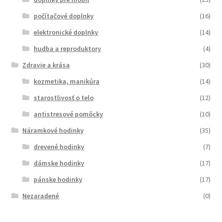
počítačové doplnky
(16)
elektronické doplnky
(14)
hudba a reproduktory
(4)
Zdravie a krása
(30)
kozmetika, manikúra
(14)
starostlivosť o telo
(12)
antistresové pomôcky
(10)
Náramkové hodinky
(35)
drevené hodinky
(7)
dámske hodinky
(17)
pánske hodinky
(17)
Nezaradené
(0)