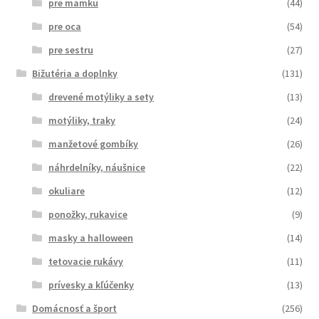
pre mamku
(44)
pre oca
(54)
pre sestru
(27)
Bižutéria a doplnky
(131)
drevené motýliky a sety
(13)
motýliky, traky
(24)
manžetové gombíky
(26)
náhrdelníky, náušnice
(22)
okuliare
(12)
ponožky, rukavice
(9)
masky a halloween
(14)
tetovacie rukávy
(11)
prívesky a kľúčenky
(13)
Domácnosť a šport
(256)