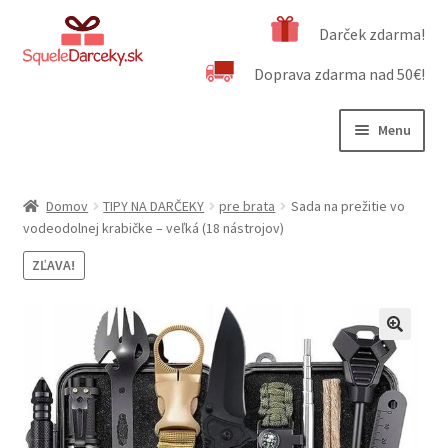
Preskočiť
Preskočiť
Darček zdarma!
na
na
Doprava zdarma nad 50€!
navigáciu
obsah
Menu
Rozbali
Naša ponuka
podrad
Domov
TIPY NA DARČEKY
pre brata
Sada na prežitie vo
menu
Rozbali
vodeodolnej krabičke – veľká (18 nástrojov)
Dôležité informácie
podrad
ZĽAVA!
menu
Obchodné podmienky
Kontakt