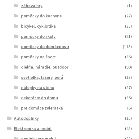
zábava hry
(1)
pomôcky do kuchyne
(27)
bicykel, cyklistika
(35)
pomôcky do školy
(21)
pomôcky do domácnosti
(115)
pomôcky na šport
(36)
dielňa, náradie, outdoor
(90)
svetielká, lasery, perá
(13)
nálepky na stenu
(27)
dekorácie do domu
(36)
pre domáce zvieratká
(6)
Autodoplnky
(15)
Elektronika a mobil
(45)
doplnky pre mobil
(23)