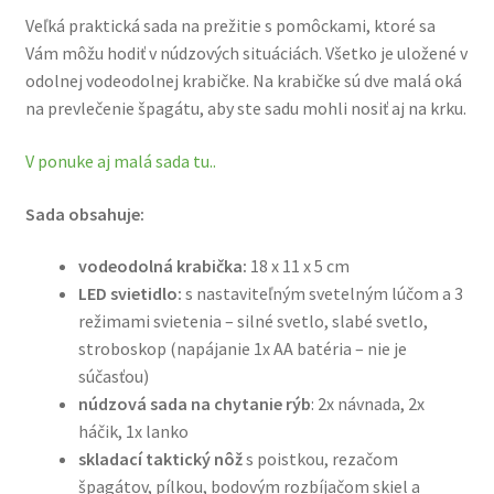
Veľká praktická sada na prežitie s pomôckami, ktoré sa
Vám môžu hodiť v núdzových situáciách. Všetko je uložené v
odolnej vodeodolnej krabičke. Na krabičke sú dve malá oká
na prevlečenie špagátu, aby ste sadu mohli nosiť aj na krku.
V ponuke aj malá sada tu..
Sada obsahuje:
vodeodolná krabička:
18 x 11 x 5 cm
LED svietidlo:
s nastaviteľným svetelným lúčom a 3
režimami svietenia – silné svetlo, slabé svetlo,
stroboskop (napájanie 1x AA batéria – nie je
súčasťou)
núdzová sada na chytanie rýb
: 2x návnada, 2x
háčik, 1x lanko
skladací taktický nôž
s poistkou, rezačom
špagátov, pílkou, bodovým rozbíjačom skiel a