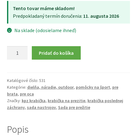
Tento tovar máme skladom!
Predpokladaný termín doručenia:
11. augusta 2026
Na sklade (odosielame ihneď)
množstvo
Pridať do košíka
Sada
na
prežitie
vo
Katalógové číslo:
531
Kategórie:
dielňa, náradie, outdoor
,
pomôcky na šport
,
pre
vodeodolnej
brata
,
pre oca
krabičke
Značky:
kpz krabička
,
krabička na prezitie
,
krabička poslednej
-
záchrany
,
sada nastrojov
,
Sada pre prežitie
veľká
(18
nástrojov)
Popis