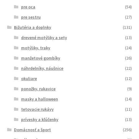
pre oca
(54)
pre sestru
(27)
Bižutéria a doplnky
(131)
drevené motýliky a sety
(13)
motýliky, traky
(24)
manžetové gombíky
(26)
náhrdelníky, náušnice
(22)
okuliare
(12)
ponožky, rukavice
(9)
masky a halloween
(14)
tetovacie rukávy
(11)
prívesky a kľúčenky
(13)
Domácnosť a šport
(256)