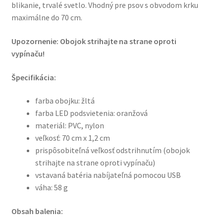
blikanie, trvalé svetlo. Vhodný pre psov s obvodom krku
maximálne do 70 cm.
Upozornenie: Obojok strihajte na strane oproti
vypínaču!
Špecifikácia:
farba obojku: žltá
farba LED podsvietenia: oranžová
materiál: PVC, nylon
veľkosť: 70 cm x 1,2 cm
prispôsobiteľná veľkosť odstrihnutím (obojok
strihajte na strane oproti vypínaču)
vstavaná batéria nabíjateľná pomocou USB
váha: 58 g
Obsah balenia: