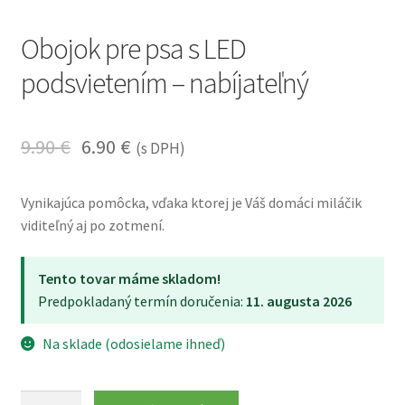
Obojok pre psa s LED
podsvietením – nabíjateľný
9.90
€
6.90
€
(s DPH)
Vynikajúca pomôcka, vďaka ktorej je Váš domáci miláčik
viditeľný aj po zotmení.
Tento tovar máme skladom!
Predpokladaný termín doručenia:
11. augusta 2026
Na sklade (odosielame ihneď)
množstvo