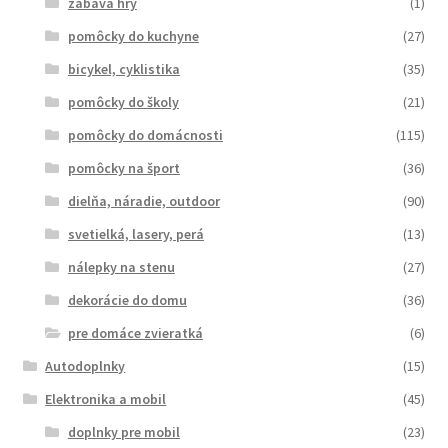
zábava hry
(1)
pomôcky do kuchyne
(27)
bicykel, cyklistika
(35)
pomôcky do školy
(21)
pomôcky do domácnosti
(115)
pomôcky na šport
(36)
dielňa, náradie, outdoor
(90)
svetielká, lasery, perá
(13)
nálepky na stenu
(27)
dekorácie do domu
(36)
pre domáce zvieratká
(6)
Autodoplnky
(15)
Elektronika a mobil
(45)
doplnky pre mobil
(23)