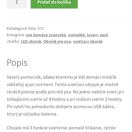
Pridať do košíka
Obojok
pre
psa
s
Katalógové číslo:
572
Kategórie:
pre domáce zvieratká
,
svetielká, lasery, perá
LED
Značky:
LED obojok
,
Obojok pre psa
,
svietiaci obojok
podsvietením
-
nabíjateľný
Popis
Skvelý pomocník, vďaka ktorému je Váš domáci miláčik
viditeľný aj po zotmení. Tento svietiaci obojok je možné
skrátiť presne podľa potrieb psa. Na jedno nabitie svieti pri
blikajúcom svetle až 4 hodiny a pri stálom svetle 2 hodiny.
Po vybití ho jednoducho dobijete pomocou USB kábla,
ktorý je súčasťou balenia.
Obojok má 3 funkcie svietenia: pomalé blikanie, rýchle