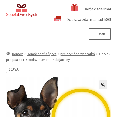
Preskočiť
Preskočiť
Darček zdarma!
na
na
Doprava zdarma nad 50€!
navigáciu
obsah
Menu
Rozbali
Naša ponuka
podrad
Domov
Domácnosť a šport
pre domáce zvieratká
Obojok
menu
Rozbali
pre psa s LED podsvietením – nabíjateľný
Dôležité informácie
podrad
ZĽAVA!
menu
Obchodné podmienky
Kontakt