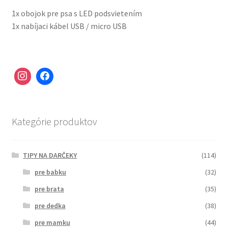
1x obojok pre psa s LED podsvietením
1x nabíjaci kábel USB / micro USB
Kategórie produktov
TIPY NA DARČEKY
(114)
pre babku
(32)
pre brata
(35)
pre dedka
(38)
pre mamku
(44)