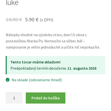
lúke
14.90
€
5.90
€
(s DPH)
Nálepky vhodné na výzdobu stien, dverí či okna s
postavičkou Macka Pu. Nemusíte sa vôbec báť –
nalepovanie je veľmi jednoduché a určite nič nepokazíte.
Tento tovar máme skladom!
Predpokladaný termín doručenia:
11. augusta 2026
Na sklade (odosielame ihneď)
množstvo
Pridať do košíka
Nálepky
na