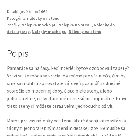
stenu
-
Katalógové číslo:
1664
Kategórie:
nálepky na stenu
Macko
Značky:
Nálepka macko pu
,
Nálepka na stenu
,
Nálepky do
Pu
detskej izby
,
Nálepky macko pu
,
Nálepky na stenu
na
lúke
Popis
Pamätáte sa na časy, keď interiér bytov ozdobovali tapety?
Vraví sa, že móda sa vracia. My máme pre vás niečo, čím by
sme sa mohli inšpirovať ale zároveň posunúť na dnešné
storočie do modernej doby. Čisto biele steny, alebo
jednofarebné, či dvojfarebné už nie sú nič originálne. Práve
tieto steny si môžete teraz veľmi jednoducho oživiť.
Máme pre vás nálepky na stenu, ktoré dodajú atmosféru k
fádnym jednofarebným stenám detskej izby. Nemusíte sa
vôbec báť – nalepovanie je veľmi jednoduché – určite nič