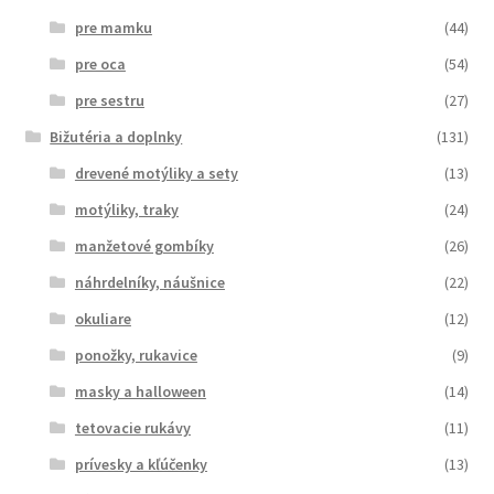
pre mamku
(44)
pre oca
(54)
pre sestru
(27)
Bižutéria a doplnky
(131)
drevené motýliky a sety
(13)
motýliky, traky
(24)
manžetové gombíky
(26)
náhrdelníky, náušnice
(22)
okuliare
(12)
ponožky, rukavice
(9)
masky a halloween
(14)
tetovacie rukávy
(11)
prívesky a kľúčenky
(13)