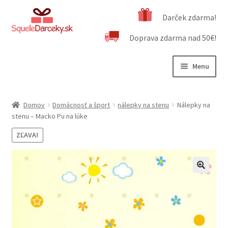
Preskočiť
Preskočiť
Darček zdarma!
na
na
Doprava zdarma nad 50€!
navigáciu
obsah
Menu
Rozbali
Naša ponuka
podrad
Domov
Domácnosť a šport
nálepky na stenu
Nálepky na
menu
Rozbali
stenu – Macko Pu na lúke
Dôležité informácie
podrad
ZĽAVA!
menu
Obchodné podmienky
Kontakt