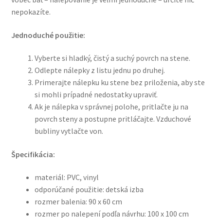
nepokazíte.
Jednoduché použitie:
Vyberte si hladký, čistý a suchý povrch na stene.
Odlepte nálepky z listu jednu po druhej.
Primerajte nálepku ku stene bez priloženia, aby ste
si mohli prípadné nedostatky upraviť.
Ak je nálepka v správnej polohe, pritlačte ju na
povrch steny a postupne pritláčajte. Vzduchové
bubliny vytlačte von.
Špecifikácia:
materiál: PVC, vinyl
odporúčané použitie: detská izba
rozmer balenia: 90 x 60 cm
rozmer po nalepení podľa návrhu: 100 x 100 cm