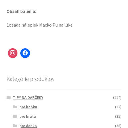
Obsah balenia:
1x sada nálepiek Macko Pu na lúke
Kategórie produktov
TIPY NA DARČEKY
(114)
pre babku
(32)
pre brata
(35)
pre dedka
(38)