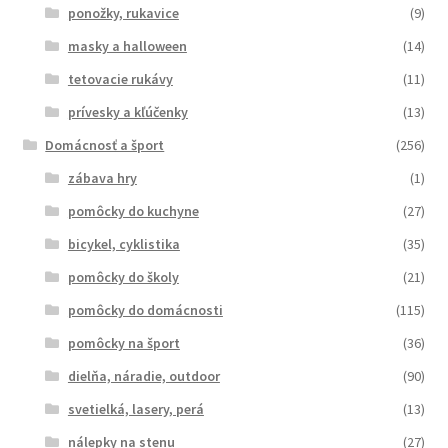
ponožky, rukavice
(9)
masky a halloween
(14)
tetovacie rukávy
(11)
prívesky a kľúčenky
(13)
Domácnosť a šport
(256)
zábava hry
(1)
pomôcky do kuchyne
(27)
bicykel, cyklistika
(35)
pomôcky do školy
(21)
pomôcky do domácnosti
(115)
pomôcky na šport
(36)
dielňa, náradie, outdoor
(90)
svetielká, lasery, perá
(13)
nálepky na stenu
(27)