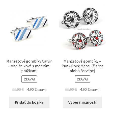
podrad
menu
Rozbali
Náramkové hodinky
podrad
menu
Rozbali
Dôležité informácie
podrad
menu
Obchodné podmienky
Kontakt
Manžetové gombíky Calvin
Manžetové gombíky –
– obdĺžnikové s modrými
Punk Rock Metal (čierne
prúžkami
alebo červené)
ZĽAVA!
ZĽAVA!
11.90
€
4.90
€
11.90
€
4.90
€
(s DPH)
(s DPH)
Pridať do košíka
Výber možností