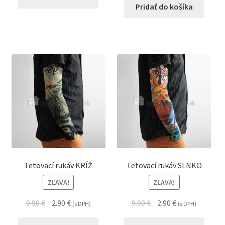
Pridať do košíka
Tetovací rukáv KRÍŽ
Tetovací rukáv SLNKO
ZĽAVA!
ZĽAVA!
9.90
€
2.90
€
9.90
€
2.90
€
(s DPH)
(s DPH)