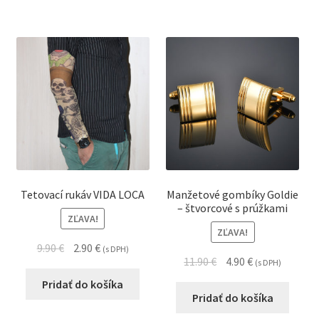
Tetovací rukáv VIDA LOCA
Manžetové gombíky Goldie
– štvorcové s prúžkami
ZĽAVA!
ZĽAVA!
9.90
€
2.90
€
(s DPH)
11.90
€
4.90
€
(s DPH)
Pridať do košíka
Pridať do košíka