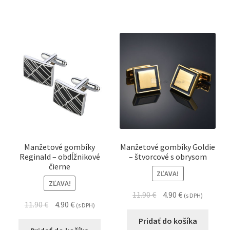
Manžetové gombíky
Manžetové gombíky Goldie
Reginald – obdĺžnikové
– štvorcové s obrysom
čierne
ZĽAVA!
ZĽAVA!
11.90
€
4.90
€
(s DPH)
11.90
€
4.90
€
(s DPH)
Pridať do košíka