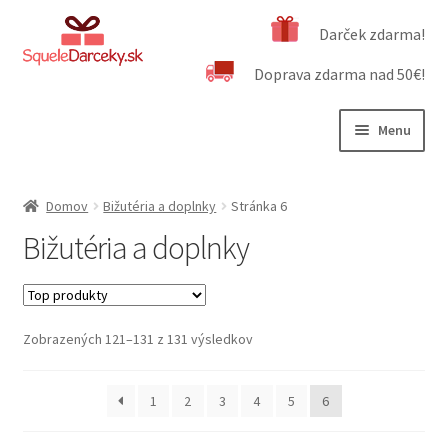
Preskočiť
Preskočiť
Darček zdarma!
na
na
Doprava zdarma nad 50€!
navigáciu
obsah
Menu
Rozbali
Naša ponuka
podrad
Domov
Bižutéria a doplnky
Stránka 6
menu
Rozbali
Bižutéria a doplnky
Bižutéria a doplnky
podrad
menu
Rozbali
Domácnosť a šport
podrad
menu
Autodoplnky
Zobrazených 121–131 z 131 výsledkov
Rozbali
Elektronika a mobil
1
2
3
4
5
6
podrad
menu
Rozbali
Zdravie a krása