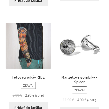
Pridať do košíka
Tetovací rukáv RIDE
Manžetové gombíky –
Spider
ZĽAVA!
ZĽAVA!
9.90
€
2.90
€
(s DPH)
11.90
€
4.90
€
(s DPH)
Pridať do košíka