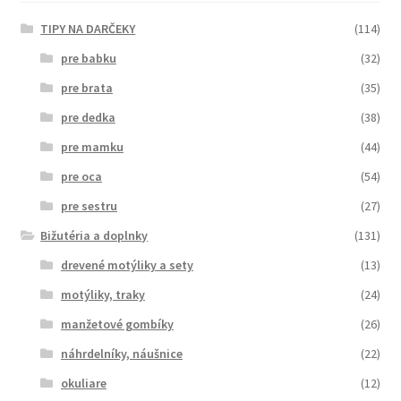
TIPY NA DARČEKY
(114)
pre babku
(32)
pre brata
(35)
pre dedka
(38)
pre mamku
(44)
pre oca
(54)
pre sestru
(27)
Bižutéria a doplnky
(131)
drevené motýliky a sety
(13)
motýliky, traky
(24)
manžetové gombíky
(26)
náhrdelníky, náušnice
(22)
okuliare
(12)